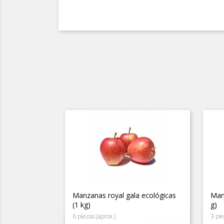
Manzanas royal gala ecológicas
Man
(1 kg)
g)
6 piezas (aprox.)
3 pie
Vista rápida
