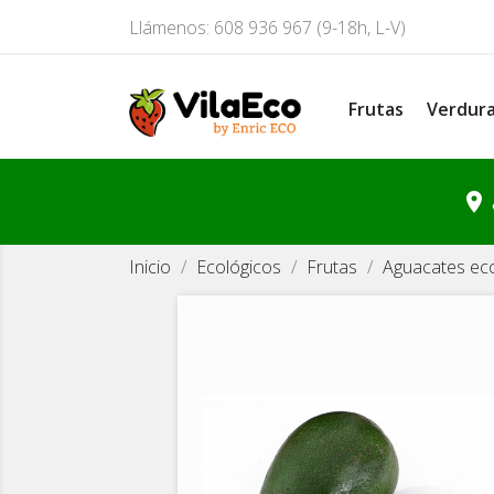
Llámenos:
608 936 967 (9-18h, L-V)
Frutas
Verdur
location_on
Inicio
Ecológicos
Frutas
Aguacates eco