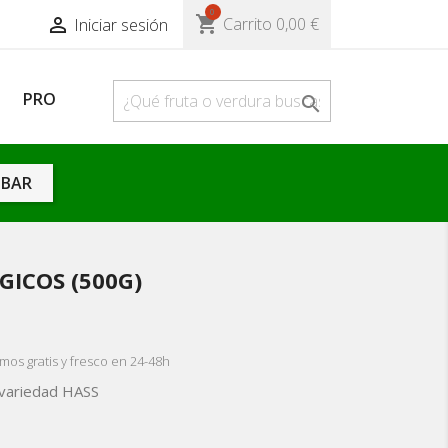
0
shopping_cart

Carrito
0,00 €
Iniciar sesión
s
PRO

BAR
ICOS (500G)
mos gratis y fresco en 24-48h
 variedad HASS