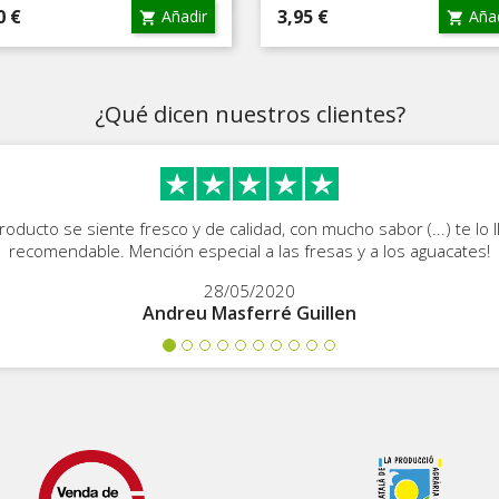
cio
Precio
0 €
3,95 €
Añadir
Añad


¿Qué dicen nuestros clientes?
roducto se siente fresco y de calidad, con mucho sabor (...) te lo 
recomendable. Mención especial a las fresas y a los aguacates!
28/05/2020
Andreu Masferré Guillen
Previous
Next