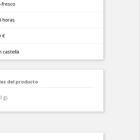
-fresco
8 horas
9 €
n castellà
les del producto
0 g)