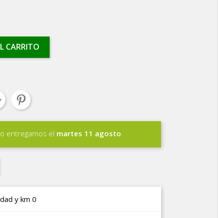
L CARRITO
lo entregamos el
martes 11 agosto
.
idad y km 0