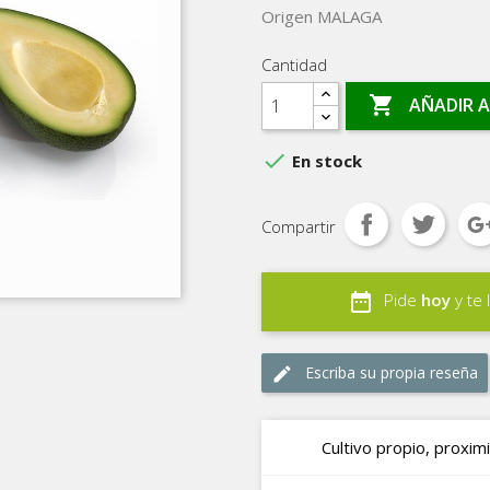
Origen MALAGA
Cantidad

AÑADIR A

En stock
Compartir
date_range
Pide
hoy
y te 
Escriba su propia reseña
edit
Cultivo propio, proxim