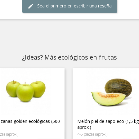
Sea el primero en escribir una reseña
edit
¿Ideas? Más ecológicos en frutas
zanas golden ecológicas (500
Melón piel de sapo eco (1,5 kg
aprox.)
zas (aprox.)
4-5 piezas (aprox.)
Vista rápida
Vista rápida

