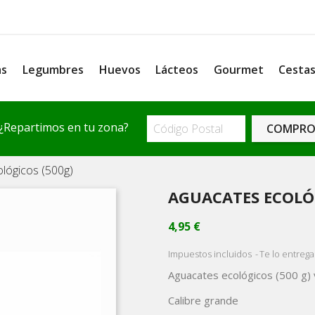
as
Legumbres
Huevos
Lácteos
Gourmet
Cesta
¿Repartimos en tu zona?
COMPRO
lógicos (500g)
AGUACATES ECOLÓG
4,95 €
Impuestos incluidos
Te lo entrega
Aguacates ecológicos (500 g)
Calibre grande