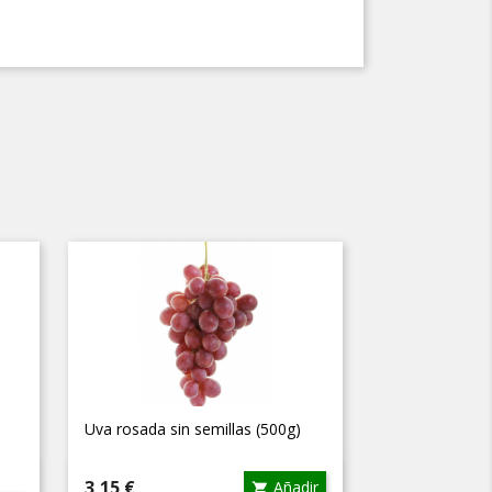
Uva rosada sin semillas (500g)
Vista rápida

Precio
3,15 €
Añadir
