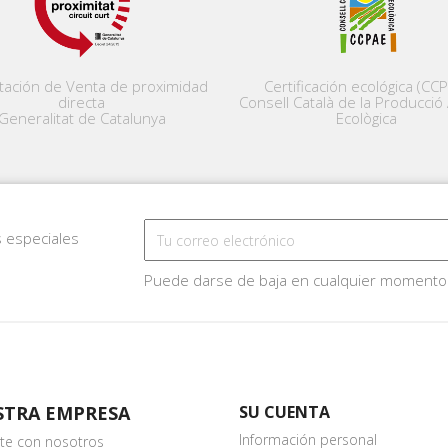
tación de Venta de proximidad
Certificación ecológica (CC
directa
Consell Català de la Producció 
Generalitat de Catalunya
Ecològica
s especiales
Puede darse de baja en cualquier momento
STRA EMPRESA
SU CUENTA
Información personal
te con nosotros