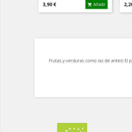
Precio
Pre
3,90 €
2,2
Añadir

Frutas y verduras como las de antes! El p