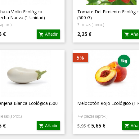
baza Violín Ecológica
Tomate Del Pimiento Ecológi
echa Nueva (1 Unidad)
(500 G)
(aprox.)
3 piezas (aprox.)
Vista rápida
Vista rápida


cio
Precio
5 €
2,25 €
Añadir
Añad


-5%
enjena Blanca Ecológica (500
Melocotón Rojo Ecológico (1 
iezas (aprox.)
7-9 piezas (aprox.)
Vista rápida
Vista rápida


cio
Precio
Precio
5 €
5,65 €
Añadir
Añad
5,95 €


base