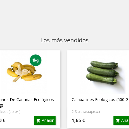
Los más vendidos
tanos De Canarias Ecológicos
Calabacines Ecológicos (500 G
g)
iezas (aprox.)
2-3 piezas (aprox.)
Vista rápida
Vista rápida


cio
Precio
0 €
1,65 €
Añadir
Añad

