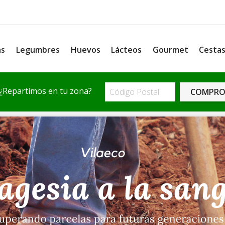
as
Legumbres
Huevos
Lácteos
Gourmet
Cesta
¿Repartimos en tu zona?
COMPRO