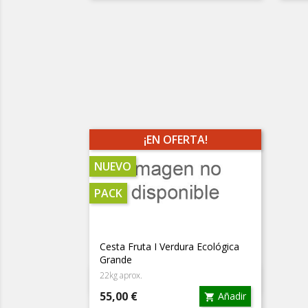
¡EN OFERTA!
NUEVO
PACK
Cesta Fruta I Verdura Ecológica
Grande
22kg aprox.
Vista rápida

Precio
55,00 €
Añadir
