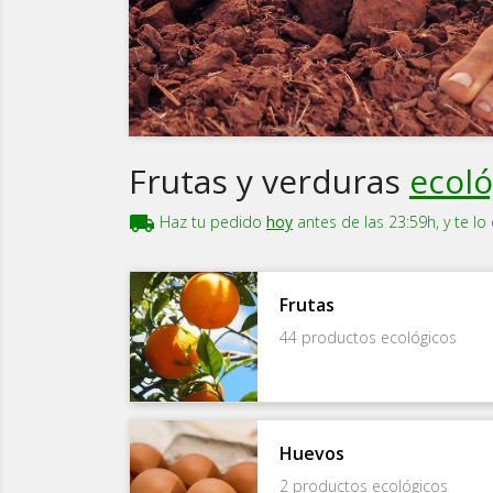
Frutas y verduras
ecoló
local_shipping
Haz tu pedido
hoy
antes de las 23:59h, y te l
Frutas
44 productos ecológicos
Huevos
2 productos ecológicos