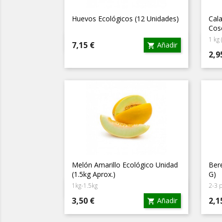
Huevos Ecológicos (12 Unidades)
Cala
Cos
1 kg 
Vista rápida

Precio
7,15 €
Añadir

Pre
2,9
Melón Amarillo Ecológico Unidad
Ber
(1.5kg Aprox.)
G)
1kg-1.5kg
2-3 p
Vista rápida

Precio
Pre
3,50 €
2,1
Añadir
