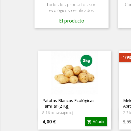
Todos los productos son
Con
ecológicos certificados
El producto
-10
Patatas Blancas Ecológicas
Mel
Familiar (2 Kg)
Apro
8-16 piezas (aprox.)
2-3 k
Vista rápida

Precio
Pre
4,00 €
Añadir
5,9

ba