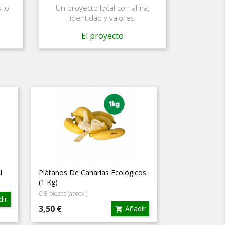
 lo
Un proyecto local con alma,
identidad y valores
El proyecto
l
Plátanos De Canarias Ecológicos
(1 Kg)
6-8 piezas (aprox.)
Vista rápida

ir
Precio
3,50 €
Añadir
