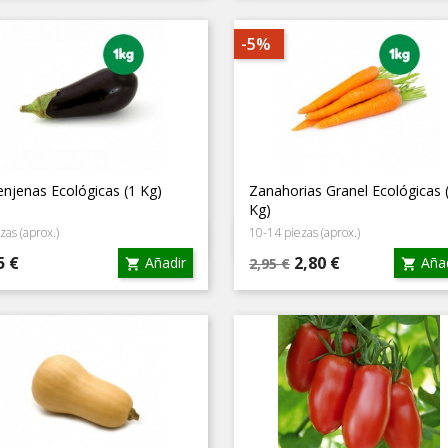
-5%
njenas Ecológicas (1 Kg)
Zanahorias Granel Ecológicas 
Kg)
zas (aprox.)
10-14 piezas (aprox.)
Vista rápida
Vista rápida


cio
Precio
Precio
5 €
2,80 €
Añadir
Añad
2,95 €


base