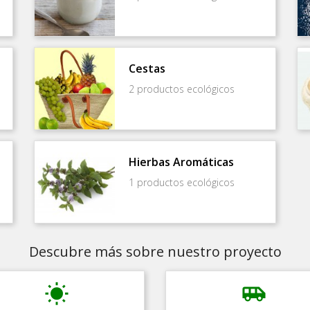
Cestas
2 productos ecológicos
Hierbas Aromáticas
1 productos ecológicos
Descubre más sobre nuestro proyecto
wb_sunny
airport_shuttle