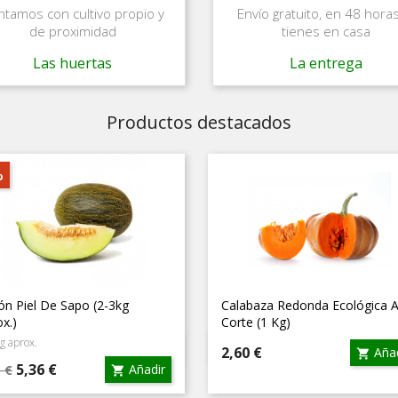
tamos con cultivo propio y
Envío gratuito, en 48 horas
de proximidad
tienes en casa
Las huertas
La entrega
Productos destacados
%
ón Piel De Sapo (2-3kg
Calabaza Redonda Ecológica A
x.)
Corte (1 Kg)
g aprox.
Vista rápida
Vista rápida


Precio
2,60 €
Añad

cio
Precio
5,36 €
Añadir
5 €

se