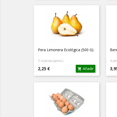
Pera Limonera Ecológica (500 G)
Bere
3-4 piezas (aprox.)
4 pie
Vista rápida

Precio
Pre
2,25 €
3,9
Añadir
