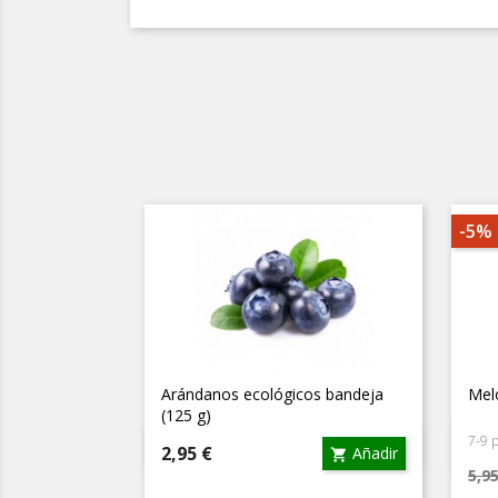
-5%
Arándanos ecológicos bandeja
Melo
(125 g)
7-9 p
Vista rápida

Precio
2,95 €
Añadir

Pre
5,9