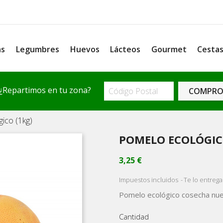
as
Legumbres
Huevos
Lácteos
Gourmet
Cesta
¿Repartimos en tu zona?
COMPRO
ico (1kg)
POMELO ECOLÓGIC
3,25 €
Impuestos incluidos
Te lo entrega
Pomelo ecológico cosecha nue
Cantidad