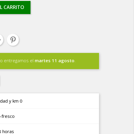
L CARRITO
lo entregamos el
martes 11 agosto
.
idad y km 0
-fresco
8 horas