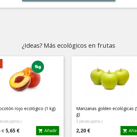
¿Ideas? Más ecológicos en frutas
cotón rojo ecológico (1 kg)
Manzanas golden ecológicas (
g)
iezas (aprox.)
3 piezas (aprox.)
Vista rápida
Vista rápida


cio
Precio
Precio
5,65 €
2,20 €
Añadir
Añad
5 €

