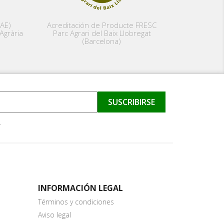
PAE)
Acreditación de Producte FRESC
Agrària
Parc Agrari del Baix Llobregat
(Barcelona)
.
INFORMACIÓN LEGAL
Términos y condiciones
Aviso legal