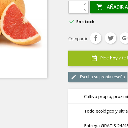

AÑADIR A

En stock
Compartir
date_range
Pide
hoy
y te 
Escriba su propia reseña
edit
Cultivo propio, proxim
Todo ecológico y ultra
Entrega GRATIS 24/4