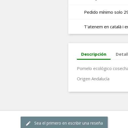
Pedido mínimo solo 2
T'atenem en català i e
Descripción
Detal
Pomelo ecológico cosecha
Origen Andalucía
Sea el primero en escribir una reseña
edit