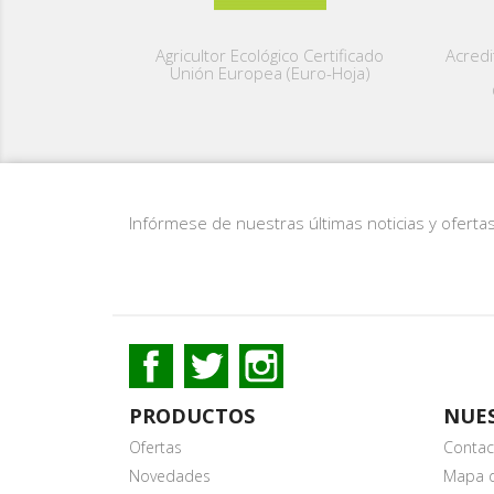
Agricultor Ecológico Certificado
Acredi
Unión Europea (Euro-Hoja)
Infórmese de nuestras últimas noticias y oferta
Facebook
Twitter
Instagram
PRODUCTOS
NUE
Ofertas
Contac
Novedades
Mapa de