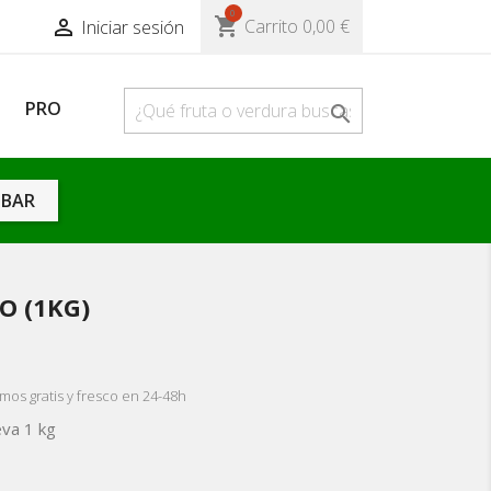
0
shopping_cart

Carrito
0,00 €
Iniciar sesión
s
PRO

BAR
O (1KG)
mos gratis y fresco en 24-48h
va 1 kg