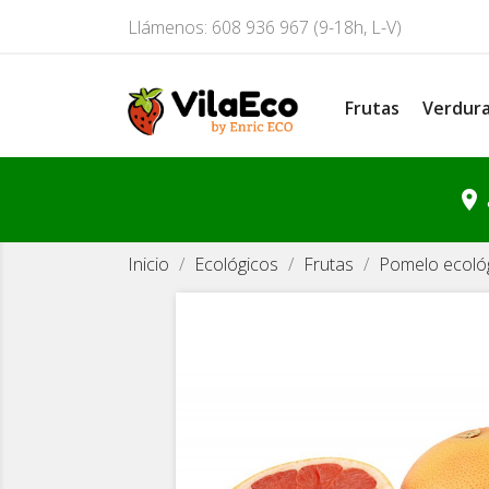
Llámenos:
608 936 967 (9-18h, L-V)
Frutas
Verdur
location_on
Inicio
Ecológicos
Frutas
Pomelo ecológ