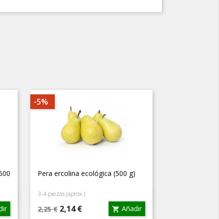
-5%
500
Pera ercolina ecológica (500 g)
3-4 piezas (aprox.)
Vista rápida

Precio
Precio
2,14 €
ir
Añadir
2,25 €
