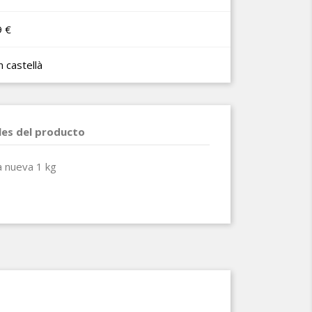
9 €
n castellà
les del producto
 nueva 1 kg