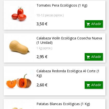
Tomates Pera Ecológicos (1 Kg)
10-12 piezas (aprox.)
Precio
3,50 €
Añadir

Calabaza Violín Ecológica Cosecha Nueva
(1 Unidad)
1 kg (aprox.)
Precio
2,95 €
Añadir

Calabaza Redonda Ecológica Al Corte (1
Kg)
Precio
2,60 €
Añadir

Patatas Blancas Ecológicas (1 Kg)