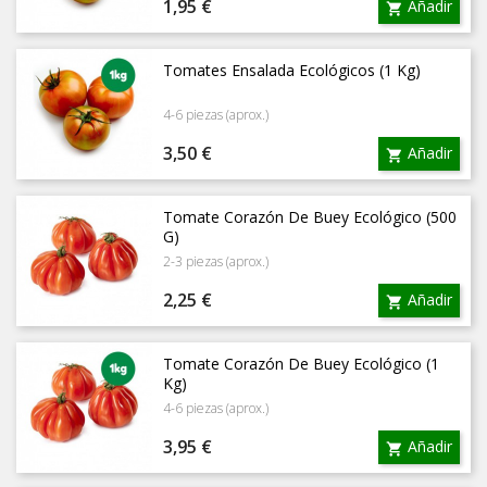
Precio
1,95 €
Añadir

Tomates Ensalada Ecológicos (1 Kg)
4-6 piezas (aprox.)
Precio
3,50 €
Añadir

Tomate Corazón De Buey Ecológico (500
G)
2-3 piezas (aprox.)
Precio
2,25 €
Añadir

Tomate Corazón De Buey Ecológico (1
Kg)
4-6 piezas (aprox.)
Precio
3,95 €
Añadir
