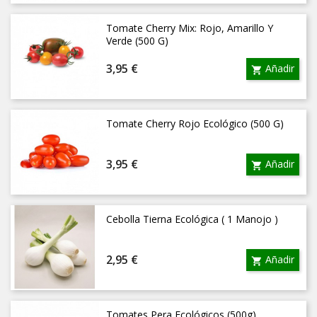
Tomate Cherry Mix: Rojo, Amarillo Y
Verde (500 G)
Precio
3,95 €
Añadir

Tomate Cherry Rojo Ecológico (500 G)
Precio
3,95 €
Añadir

Cebolla Tierna Ecológica ( 1 Manojo )
Precio
2,95 €
Añadir

Tomates Pera Ecológicos (500g)