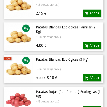
4-8 piezas (aprox.)
Precio
2,15 €
Añadir

Patatas Blancas Ecológicas Familiar (2
Kg)
8-16 piezas (aprox.)
Precio
4,00 €
Añadir

-10%
Patatas Blancas Ecológicas (5 Kg)
8-16 piezas (aprox.)
Precio
Precio
8,10 €
Añadir
9,00 €

base
Patatas Rojas (Red Pontiac) Ecológicas (1
Kg)
4-8 piezas (aprox.)