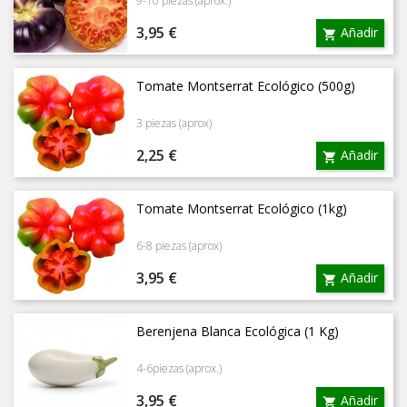
9-10 piezas (aprox.)
Precio
3,95 €
Añadir

Tomate Montserrat Ecológico (500g)
3 piezas (aprox)
Precio
2,25 €
Añadir

Tomate Montserrat Ecológico (1kg)
6-8 piezas (aprox)
Precio
3,95 €
Añadir

Berenjena Blanca Ecológica (1 Kg)
4-6piezas (aprox.)
Precio
3,95 €
Añadir
