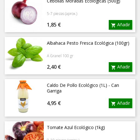
Cebollas Moradas Ecológicas (500g)
5-7 piezas (aprox.)
Precio
1,85 €
Añadir

Albahaca Pesto Fresca Ecológica (100gr)
A Granel 100 gr
Precio
2,40 €
Añadir

Caldo De Pollo Ecológico (1L) - Can
Garriga
Precio
4,95 €
Añadir

Tomate Azul Ecológico (1kg)