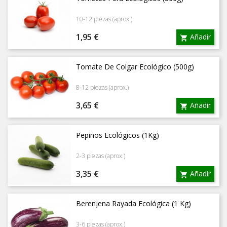
10-12 piezas (aprox.)
Precio
1,95 €
Añadir

Tomate De Colgar Ecológico (500g)
8-12 piezas (aprox.)
Precio
3,65 €
Añadir

Pepinos Ecológicos (1Kg)
2-3 piezas (aprox.)
Precio
3,35 €
Añadir

Berenjena Rayada Ecológica (1 Kg)
3-6 piezas (aprox.)