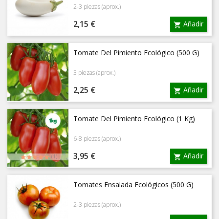
2-3 piezas (aprox.)
Precio
2,15 €
Añadir

Tomate Del Pimiento Ecológico (500 G)
3 piezas (aprox.)
Precio
2,25 €
Añadir

Tomate Del Pimiento Ecológico (1 Kg)
6-8 piezas (aprox.)
Precio
3,95 €
Añadir

(1)
Tomates Ensalada Ecológicos (500 G)
2-3 piezas (aprox.)