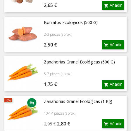
Precio
2,65 €
Añadir

Boniatos Ecológicos (500 G)
2-3 piezas (aprox.)
Precio
2,50 €
Añadir

Zanahorias Granel Ecológicas (500 G)
5-7 piezas (aprox.)
Precio
1,75 €
Añadir

-5%
Zanahorias Granel Ecológicas (1 Kg)
10-14 piezas (aprox.)
Precio
Precio
2,80 €
Añadir
2,95 €
