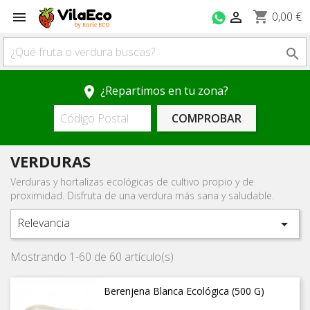
shopping_cart


0,00 €

¿Repartimos en tu zona?
location_on
COMPROBAR
VERDURAS
Verduras y hortalizas ecológicas de cultivo propio y de
proximidad. Disfruta de una verdura más sana y saludable.
Relevancia

Mostrando 1-60 de 60 artículo(s)
Berenjena Blanca Ecológica (500 G)