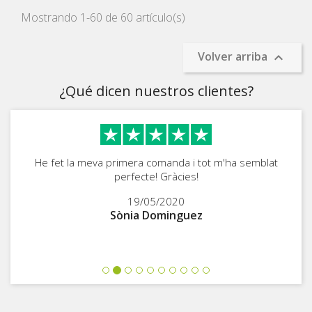
Mostrando 1-60 de 60 artículo(s)
Volver arriba

¿Qué dicen nuestros clientes?
He fet la meva primera comanda i tot m'ha semblat
perfecte! Gràcies!
19/05/2020
Sònia Dominguez
Previous
Next