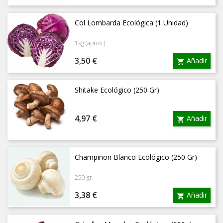
Col Lombarda Ecológica (1 Unidad)
1kg (aprox.)
Precio
3,50 €
Añadir

Shitake Ecológico (250 Gr)
Precio
4,97 €
Añadir

Champiñon Blanco Ecológico (250 Gr)
250 gr.
Precio
3,38 €
Añadir
