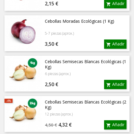
Precio
2,15 €
Añadir

Cebollas Moradas Ecológicas (1 Kg)
5-7 piezas (aprox.)
Precio
3,50 €
Añadir

Cebollas Semisecas Blancas Ecológicas (1
Kg)
6 piezas (aprox.)
Precio
2,50 €
Añadir

-4%
Cebollas Semisecas Blancas Ecológicas (2
Kg)
12 piezas (aprox.)
Precio
Precio
4,32 €
Añadir
4,50 €

base