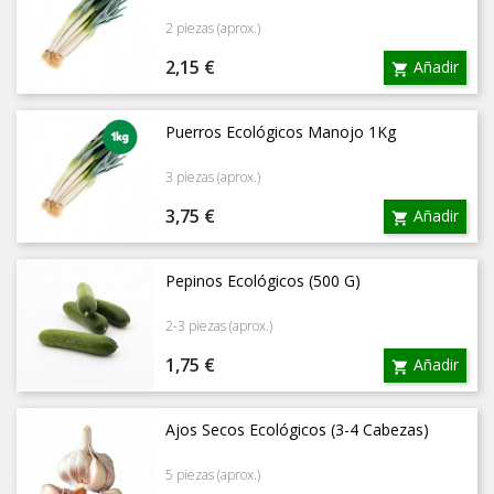
2 piezas (aprox.)
Precio
2,15 €
Añadir

Puerros Ecológicos Manojo 1Kg
3 piezas (aprox.)
Precio
3,75 €
Añadir

Pepinos Ecológicos (500 G)
2-3 piezas (aprox.)
Precio
1,75 €
Añadir

Ajos Secos Ecológicos (3-4 Cabezas)
5 piezas (aprox.)