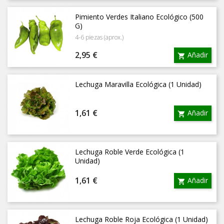
base
Pimiento Verdes Italiano Ecológico (500
G)
4-6 piezas (aprox.)
Precio
2,95 €
Añadir

Lechuga Maravilla Ecológica (1 Unidad)
Precio
1,61 €
Añadir

Lechuga Roble Verde Ecológica (1
Unidad)
Precio
1,61 €
Añadir

Lechuga Roble Roja Ecológica (1 Unidad)