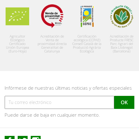
Agricultor
Acreditación de
Certificación
Acreditación de
Ecológico
Venta de
ecológica (CCPAE)
Producte FRESC
Certificado
proximidad directa
Consell Català de la
Parc Agrari del
Unión Europea
Generalitat de
Producció Agrària
Baix Llobregat
(Euro-Hoja)
Catalunya
Ecològica
(Barcelona)
Infórmese de nuestras últimas noticias y ofertas especiales
Puede darse de baja en cualquier momento.
Facebook
Twitter
Instagram