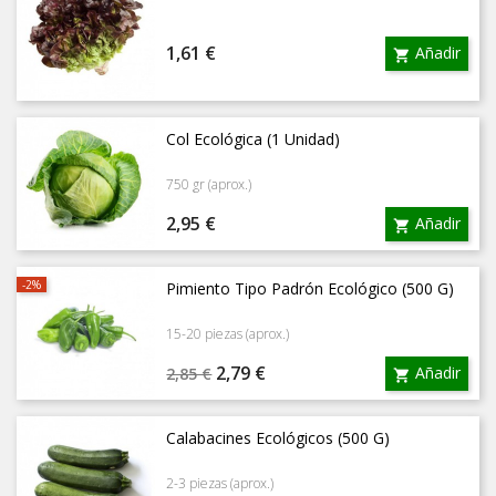
Precio
1,61 €
Añadir

Col Ecológica (1 Unidad)
750 gr (aprox.)
Precio
2,95 €
Añadir

-2%
Pimiento Tipo Padrón Ecológico (500 G)
15-20 piezas (aprox.)
Precio
Precio
2,79 €
Añadir
2,85 €

base
Calabacines Ecológicos (500 G)
2-3 piezas (aprox.)