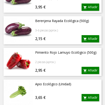
Precio
3,95 €
Añadir

Berenjena Rayada Ecológica (500g)
3-6 piezas (aprox.)
Precio
2,15 €
Añadir

Pimiento Rojo Lamuyo Ecológico (500g)
2 piezas (aprox.)
Precio
2,95 €
Añadir

Apio Ecológico (Unidad)
Precio
3,65 €
Añadir
