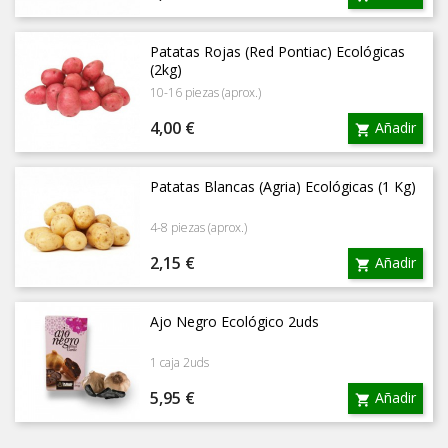
Patatas Rojas (Red Pontiac) Ecológicas
(2kg)
10-16 piezas (aprox.)
Precio
4,00 €
Añadir

Patatas Blancas (Agria) Ecológicas (1 Kg)
4-8 piezas (aprox.)
Precio
2,15 €
Añadir

Ajo Negro Ecológico 2uds
1 caja 2uds
Precio
5,95 €
Añadir
