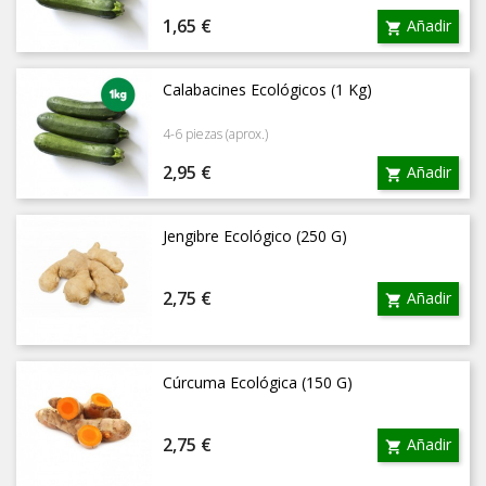
Precio
1,65 €
Añadir

Calabacines Ecológicos (1 Kg)
4-6 piezas (aprox.)
Precio
2,95 €
Añadir

Jengibre Ecológico (250 G)
Precio
2,75 €
Añadir

Cúrcuma Ecológica (150 G)
Precio
2,75 €
Añadir
