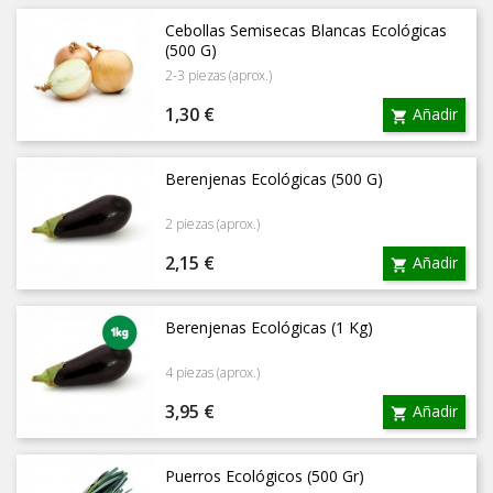
Cebollas Semisecas Blancas Ecológicas
(500 G)
2-3 piezas (aprox.)
Precio
1,30 €
Añadir

Berenjenas Ecológicas (500 G)
2 piezas (aprox.)
Precio
2,15 €
Añadir

Berenjenas Ecológicas (1 Kg)
4 piezas (aprox.)
Precio
3,95 €
Añadir

Puerros Ecológicos (500 Gr)